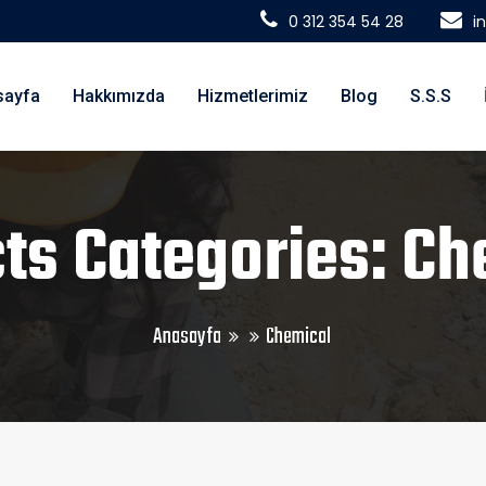
0 312 354 54 28
i
sayfa
Hakkımızda
Hizmetlerimiz
Blog
S.S.S
cts Categories: Ch
Anasayfa
Chemical