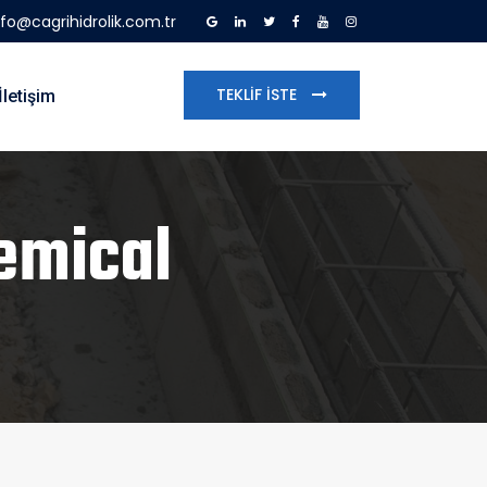
nfo@cagrihidrolik.com.tr
TEKLIF İSTE
İletişim
emical